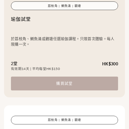
荔枝角 | 鰂魚涌 | 觀塘
瑜伽試堂
於荔枝角、鰂魚涌或觀塘任選瑜伽課程。只限首次體驗。每人
限購一次。
2堂
HK$300
有效期14天 | 平均每堂HK$150
購買試堂
荔枝角 | 鰂魚涌 | 觀塘