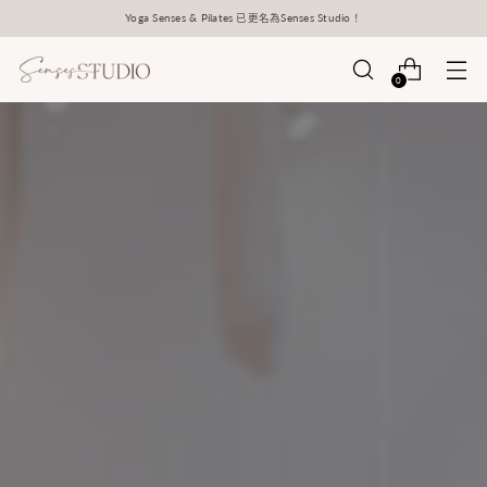
Yoga Senses & Pilates 已更名為Senses Studio！
0