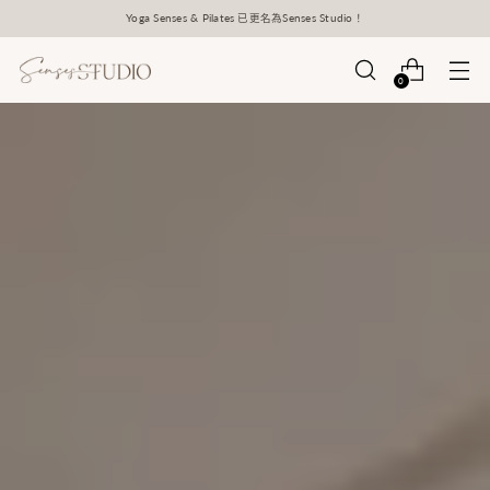
Yoga Senses & Pilates 已更名為Senses Studio！
0