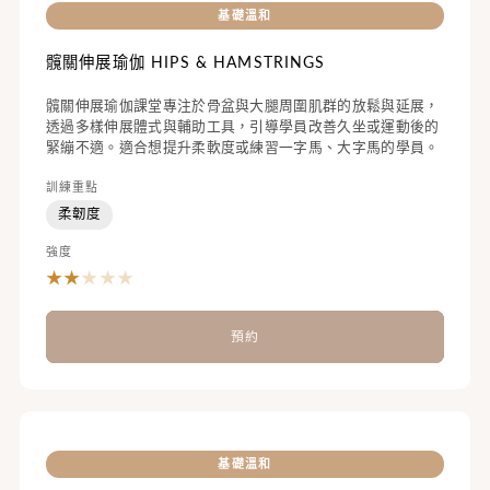
基礎溫和
髖關伸展瑜伽 HIPS & HAMSTRINGS
髖關伸展瑜伽課堂專注於骨盆與大腿周圍肌群的放鬆與延展，
透過多樣伸展體式與輔助工具，引導學員改善久坐或運動後的
緊繃不適。適合想提升柔軟度或練習一字馬、大字馬的學員。
訓練重點
柔韌度
強度
★
★
★
★
★
預約
基礎溫和