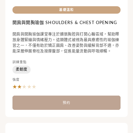
基礎溫和
開肩與開胸瑜伽 SHOULDERS & CHEST OPENING
開肩與開胸瑜伽課堂專注於擴張胸腔與打開心輪區域，幫助釋
放身體緊繃與情緒壓力。這類體式被視為最具療癒性的瑜伽練
習之一，不僅有助於矯正圓肩、改善姿勢與緩解背部不適，亦
能深層伸展脊柱及按摩腹部，促進能量流動與呼吸順暢。
訓練重點
柔韌度
強度
★
★
★
★
★
預約