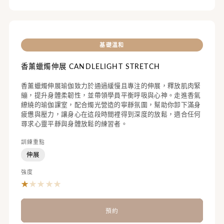
基礎溫和
香薰蠟燭伸展 CANDLELIGHT STRETCH
香薰蠟燭伸展瑜伽致力於通過緩慢且專注的伸展，釋放肌肉緊
繃，提升身體柔韌性，並帶領學員平衡呼吸與心神。走進香氣
繚繞的瑜伽課室，配合燭光營造的寧靜氛圍，幫助你卸下滿身
疲憊與壓力，讓身心在這段時間裡得到深度的放鬆，適合任何
尋求心靈平靜與身體放鬆的練習者。
訓練重點
伸展
強度
★
★
★
★
★
預約