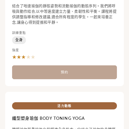
結合了哈達瑜伽的靜態姿勢和流動瑜伽的動態序列。我們將呼
吸與動作結合,以中等速度建立力量、柔韌性和平衡。課程將提
供調整指導和修改建議,適合所有程度的學生。一起來培養正
念,讓身心得到提振和平靜。
訓練重點
全身
強度
★
★
★
★
★
預約
活力動態
纖型塑身瑜伽 BODY TONING YOGA