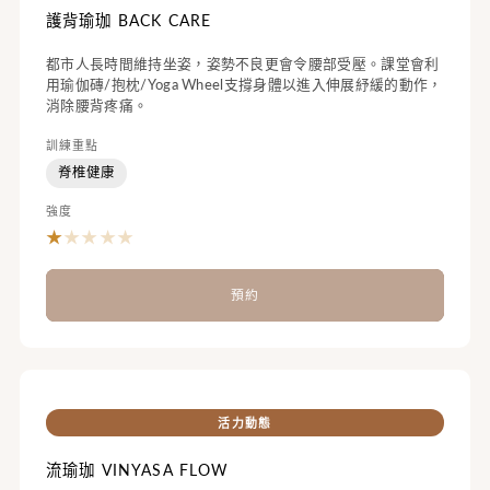
護背瑜珈 BACK CARE
都市人長時間維持坐姿，姿勢不良更會令腰部受壓。課堂會利
用瑜伽磚/抱枕/Yoga Wheel支撐身體以進入伸展紓緩的動作，
消除腰背疼痛。
訓練重點
脊椎健康
強度
★
★
★
★
★
預約
活力動態
流瑜珈 VINYASA FLOW