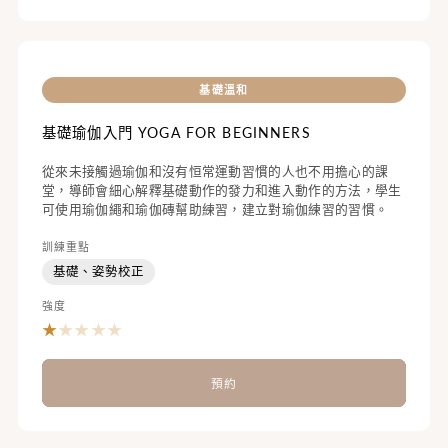
基礎溫和
基礎瑜伽入門 YOGA FOR BEGINNERS
從來未接觸過瑜伽和沒有恒常運動習慣的人也不用擔心的課
堂，導師會細心解釋基礎動作的發力和進入動作的方法，學生
可使用瑜伽繩和瑜伽磚幫助練習，建立對瑜伽練習的習慣。
訓練重點
基礎、姿勢校正
強度
★
★
★
★
★
預約