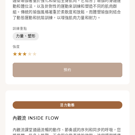
體塑瑜伽著重於強化和塑造全身肌肉。它結合了瑜伽的身體運
動和體位法，以及針對性的運動來訓練和塑造不同的肌肉群
組。傳統的瑜伽風格著重於柔軟度和放鬆，而體塑瑜伽則結合
了動態運動和抗阻訓練，以增強肌肉力量和耐力。
訓練重點
力量、塑形
強度
★
★
★
★
★
預約
活力動態
內觀流 INSIDE FLOW
內觀流課堂通過流暢的動作、節奏感的序列和同步的呼吸，您