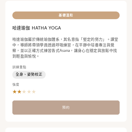
基礎溫和
哈達瑜伽 HATHA YOGA
哈達瑜伽屬於傳統瑜伽體系，其名意指「堅定的努力」。課堂
中，導師將帶領學員透過呼吸練習，在平靜中培養專注與覺
察，並以正確方式練習各式Asana，讓身心在穩定與放鬆中找
到輕盈與愉悅。
訓練重點
全身、姿勢校正
強度
★
★
★
★
★
預約