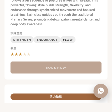
follows a set sequence of postures linked with breath. This
powerful, flowing style builds strength, flexibility, and
endurance through synchronized movement and focused
breathing. Each class guides you through the traditional
Primary Series, promoting detoxification, mental clarity, and
deep body awareness.
訓練重點
STRENGTH
ENDURANCE
FLOW
強度
★
★
★
★
★
BOOK NOW
活力動態
墊上普拉提 MAT PILATES